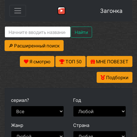
Загонка
Найти
🔎 Расширенный поиск
Я смотрю
ТОП 50
МНЕ ПОВЕЗЕТ
Подборки
сериал?
Год
Жанр
Страна