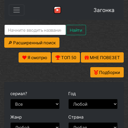
Загонка
Найти
🔎 Расширенный поиск
Я смотрю
ТОП 50
МНЕ ПОВЕЗЕТ
Подборки
сериал?
Год
Жанр
Страна