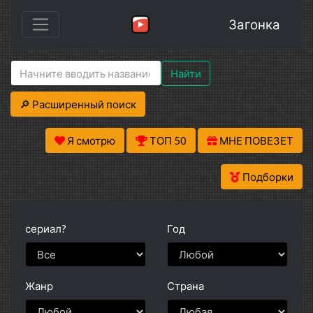
Загонка
Найти
🔎 Расширенный поиск
Я смотрю
ТОП 50
МНЕ ПОВЕЗЕТ
Подборки
сериал?
Год
Жанр
Страна